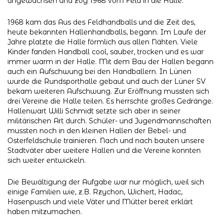
angewachsen und zog 1968 vom Feld in die Halle.
1968 kam das Aus des Feldhandballs und die Zeit des,
heute bekannten Hallenhandballs, begann. Im Laufe der
Jahre platzte die Halle förmlich aus allen Nähten. Viele
Kinder fanden Handball cool, sauber, trocken und es war
immer warm in der Halle. Mit dem Bau der Hallen begann
auch ein Aufschwung bei den Handballern. In Lünen
wurde die Rundsporthalle gebaut und auch der Lüner SV
bekam weiteren Aufschwung. Zur Eröffnung mussten sich
drei Vereine die Halle teilen. Es herrschte großes Gedränge.
Hallenwart Willi Schmidt setzte sich aber in seiner
militärischen Art durch. Schüler- und Jugendmannschaften
mussten noch in den kleinen Hallen der Bebel- und
Osterfeldschule trainieren. Nach und nach bauten unsere
Stadtväter aber weitere Hallen und die Vereine konnten
sich weiter entwickeln.
Die Bewältigung der Aufgabe war nur möglich, weil sich
einige Familien wie, z.B. Rzychon, Wichert, Hadac,
Hasenpusch und viele Väter und Mütter bereit erklärt
haben mitzumachen.